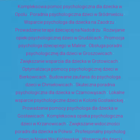
Kompleksowa pomoc psychologiczna dla dziecka w
Opolu
·
Poradnia psychologiczna dzieci w Śródmieściu
·
Wsparcie psychologa dla dziecka na Zaodrzu
·
Prowadzenie terapii dziecięcej na Nadodrzu
·
Rozwijanie
opieki psychologicznej dzieci w Grudzicach
·
Promocja
psychologa dziecięcego w Malinie
·
Obsługa poradni
psychologicznej dla dzieci w Groszowicach
·
Zwiększanie wsparcia dla dziecka w Grotowicach
·
Optymalizacja pomocy psychologicznej dzieci w
Bierkowicach
·
Budowanie zaufania do psychologa
dzieci w Chmielowicach
·
Skuteczna poradnia
psychologiczna dla dziecka w Czarnowąsach
·
Lokalne
wsparcie psychologiczne dzieci w Kolonii Gosławickiej
·
Prowadzenie pomocy psychologa dla dziecka w
Gosławicach
·
Kompleksowa opieka psychologiczna
dzieci w Krzanowicach
·
Zwiększanie widoczności
poradni dla dziecka w Półwsi
·
Profesjonalny psycholog
dzieci w Nowej Wsi Królewskiej
·
Wsparcie dla dzieci i