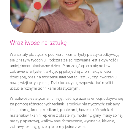
Wrazliwośc na sztukę
Warsztaty plastyczne pod kierunkiem artysty plastyka odbywają
się 2 razy w tygodniu. Podczas zajęć rozwijana jest aktywność i
umiejętności plastyczne dzieci. Plan zajęć opiera się na tzw.
zabawie w artystę, traktując ją jako jedną z form aktywności
dziecięcej, oraz na tworzeniu interpretacji sztuki, czyli tworzeniu
nowej wizji artystycznej. Dziecko uczy się wypowiadać myśli i
uczucia różnymi technikami plastycznymi.
Wrażliwość estetyczna i umiejętność wyrażania emocji, odbywa się
za pomocą różnorodnych technik i środków plastycznych: zabawy
linią, plamą, kredą, kredkami, pastelami, łączenie różnych faktur,
materiałów, tkanin, lepienie z plasteliny, modeliny, gliny, masy solnej,
masy papierowej, wałkowanie, formowanie, wycinanie, klejenie,
zabawy tekturą, gazetą to formy jedne z wielu.