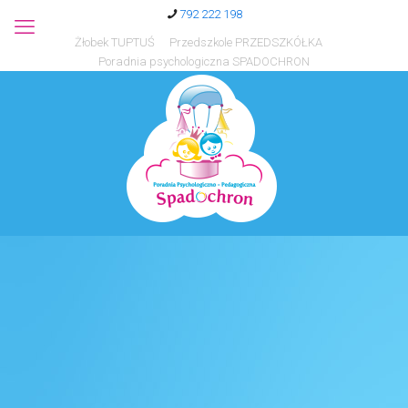
792 222 198
Żłobek TUPTUŚ
Przedszkole PRZEDSZKÓŁKA
Poradnia psychologiczna SPADOCHRON