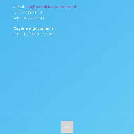
e-mail:
info@poradniaspadochron.pl
tel.:
77 453 98 70
kom.:
792 222 198
Czynne w godzinach
Pon – Pt. 06:30 – 17:00