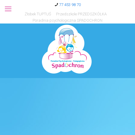
77 453 98 70
Żłobek TUPTUŚ
Przedszkole PRZEDSZKÓŁKA
Poradnia psychologiczna SPADOCHRON