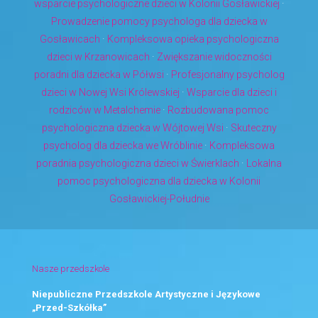
wsparcie psychologiczne dzieci w Kolonii Gosławickiej
·
Prowadzenie pomocy psychologa dla dziecka w
Gosławicach
·
Kompleksowa opieka psychologiczna
dzieci w Krzanowicach
·
Zwiększanie widoczności
poradni dla dziecka w Półwsi
·
Profesjonalny psycholog
dzieci w Nowej Wsi Królewskiej
·
Wsparcie dla dzieci i
rodziców w Metalchemie
·
Rozbudowana pomoc
psychologiczna dziecka w Wójtowej Wsi
·
Skuteczny
psycholog dla dziecka we Wróblinie
·
Kompleksowa
poradnia psychologiczna dzieci w Świerklach
·
Lokalna
pomoc psychologiczna dla dziecka w Kolonii
Gosławickiej-Południe
Nasze przedszkole
Niepubliczne Przedszkole Artystyczne i Językowe
„Przed-Szkółka”