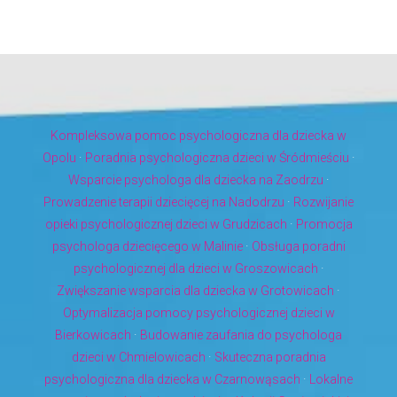
Kompleksowa pomoc psychologiczna dla dziecka w
Opolu
·
Poradnia psychologiczna dzieci w Śródmieściu
·
Wsparcie psychologa dla dziecka na Zaodrzu
·
Prowadzenie terapii dziecięcej na Nadodrzu
·
Rozwijanie
opieki psychologicznej dzieci w Grudzicach
·
Promocja
psychologa dziecięcego w Malinie
·
Obsługa poradni
psychologicznej dla dzieci w Groszowicach
·
Zwiększanie wsparcia dla dziecka w Grotowicach
·
Optymalizacja pomocy psychologicznej dzieci w
Bierkowicach
·
Budowanie zaufania do psychologa
dzieci w Chmielowicach
·
Skuteczna poradnia
psychologiczna dla dziecka w Czarnowąsach
·
Lokalne