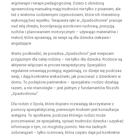
ergoterapii i terapii pedagogicznej. Dzieci z obniżoną
sprawnością manualną mają trudności nie tylko z pisaniem, ale
też z wieloma codziennymi czynnościami, które ich rówieśnicy
wykonują bez wysiłku. Terapeuta ręki w „Spadochronie” pracuje
nad siłą chwytu, koordynacją wzrokowo-ruchową, precyzją
ruchów i planowaniem motorycznym – używając materiałów i
metod, które sprawiają, że sesje są dla dziecka ciekawe i
angażujące.
Warto podkreślić, że poradnia „Spadochron” jest miejscem
przyjaznym dla całej rodziny – nie tylko dla dziecka. Rodzice są
aktywnie włączani w proces terapeutyczny. Specjaliści
regularnie omawiają postępy, wyjaśniają, co dzieje się podczas
sesji, i dają konkretne wskazówki, jak pracować z dzieckiem w
domu. To podejście partnerskie – specjalista i rodzic działają
razem, a nie równolegle – jest jednym z fundamentów filozofii
„Spadochronu”.
Dla rodzin z Opola, które dopiero rozważają skorzystanie z
pomocy specjalistycznej, pierwszym krokiem jest konsultacja
wstępna. To spotkanie, podczas którego rodzic może
porozmawiać ze specjalistą, opisać trudności dziecka i uzyskać
informacje o tym, co mogłoby pomóc. Nie ma żadnych
zobowiązań – tylko rozmowa, która często daje już konkretne