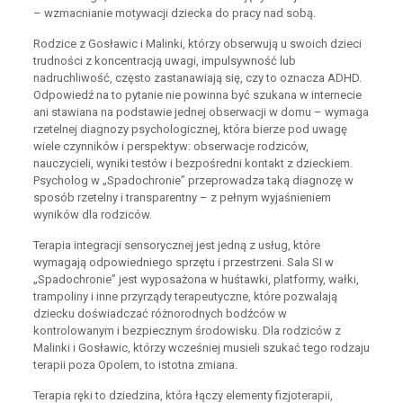
– wzmacnianie motywacji dziecka do pracy nad sobą.
Rodzice z Gosławic i Malinki, którzy obserwują u swoich dzieci
trudności z koncentracją uwagi, impulsywność lub
nadruchliwość, często zastanawiają się, czy to oznacza ADHD.
Odpowiedź na to pytanie nie powinna być szukana w internecie
ani stawiana na podstawie jednej obserwacji w domu – wymaga
rzetelnej diagnozy psychologicznej, która bierze pod uwagę
wiele czynników i perspektyw: obserwacje rodziców,
nauczycieli, wyniki testów i bezpośredni kontakt z dzieckiem.
Psycholog w „Spadochronie” przeprowadza taką diagnozę w
sposób rzetelny i transparentny – z pełnym wyjaśnieniem
wyników dla rodziców.
Terapia integracji sensorycznej jest jedną z usług, które
wymagają odpowiedniego sprzętu i przestrzeni. Sala SI w
„Spadochronie” jest wyposażona w huśtawki, platformy, wałki,
trampoliny i inne przyrządy terapeutyczne, które pozwalają
dziecku doświadczać różnorodnych bodźców w
kontrolowanym i bezpiecznym środowisku. Dla rodziców z
Malinki i Gosławic, którzy wcześniej musieli szukać tego rodzaju
terapii poza Opolem, to istotna zmiana.
Terapia ręki to dziedzina, która łączy elementy fizjoterapii,