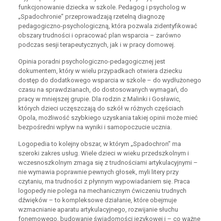
funkcjonowanie dziecka w szkole. Pedagog i psycholog w
„Spadochronie” przeprowadzają rzetelną diagnozę
pedagogiczno-psychologiczną, która pozwala zidentyfikować
obszary trudności i opracować plan wsparcia – zarówno
podczas sesji terapeutycznych, jak i w pracy domowej.
Opinia poradni psychologiczno-pedagogicznej jest
dokumentem, który w wielu przypadkach otwiera dziecku
dostęp do dodatkowego wsparcia w szkole – do wydłużonego
czasu na sprawdzianach, do dostosowanych wymagań, do
pracy w mniejszej grupie. Dla rodzin z Malinki i Gosławic,
których dzieci uczęszczają do szkół w różnych częściach
Opola, możliwość szybkiego uzyskania takiej opinii może mieć
bezpośredni wpływ na wyniki i samopoczucie ucznia.
Logopedia to kolejny obszar, w którym „Spadochron” ma
szeroki zakres usług. Wiele dzieci w wieku przedszkolnym i
wczesnoszkolnym zmaga się z trudnościami artykulacyjnymi –
nie wymawia poprawnie pewnych głosek, myli litery przy
czytaniu, ma trudności z płynnym wypowiadaniem się. Praca
logopedy nie polega na mechanicznym ćwiczeniu trudnych
dźwięków – to kompleksowe działanie, które obejmuje
wzmacnianie aparatu artykulacyjnego, rozwijanie słuchu
fonemowego, budowanie świadomości językowej i – co ważne