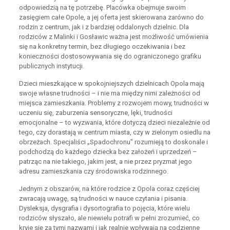
odpowiedzią na tę potrzebę. Placówka obejmuje swoim
zasięgiem całe Opole, a jej oferta jest skierowana zarówno do
rodzin z centrum, jak i z bardziej oddalonych dzielnic. Dla
rodziców z Malinki i Gosławic ważna jest możliwość umówienia
się na konkretny termin, bez długiego oczekiwania i bez
konieczności dostosowywania się do ograniczonego grafiku
publicznych instytucji.
Dzieci mieszkające w spokojniejszych dzielnicach Opola mają
swoje własne trudności – i nie ma między nimi zależności od
miejsca zamieszkania. Problemy z rozwojem mowy, trudności w
uczeniu się, zaburzenia sensoryczne, lęki, trudności
emocjonalne – to wyzwania, które dotyczą dzieci niezależnie od
tego, czy dorastają w centrum miasta, czy w zielonym osiedlu na
obrzeżach. Specjaliści „Spadochronu” rozumieją to doskonale i
podchodzą do każdego dziecka bez założeń i uprzedzeń –
patrząc na nie takiego, jakim jest, a nie przez pryzmat jego
adresu zamieszkania czy środowiska rodzinnego.
Jednym z obszarów, na które rodzice z Opola coraz częściej
zwracają uwagę, są trudności w nauce czytania i pisania.
Dysleksja, dysgrafia i dysortografia to pojęcia, które wielu
rodziców słyszało, ale niewielu potrafi w pełni zrozumieć, co
kryje się za tymi nazwami i jak realnie wpływają na codzienne