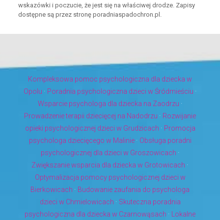
wskazówki i poczucie, że jest się na właściwej drodze. Zapisy
dostępne są przez stronę poradniaspadochron.pl.
Kompleksowa pomoc psychologiczna dla dziecka w
Opolu
·
Poradnia psychologiczna dzieci w Śródmieściu
·
Wsparcie psychologa dla dziecka na Zaodrzu
·
Prowadzenie terapii dziecięcej na Nadodrzu
·
Rozwijanie
opieki psychologicznej dzieci w Grudzicach
·
Promocja
psychologa dziecięcego w Malinie
·
Obsługa poradni
psychologicznej dla dzieci w Groszowicach
·
Zwiększanie wsparcia dla dziecka w Grotowicach
·
Optymalizacja pomocy psychologicznej dzieci w
Bierkowicach
·
Budowanie zaufania do psychologa
dzieci w Chmielowicach
·
Skuteczna poradnia
psychologiczna dla dziecka w Czarnowąsach
·
Lokalne