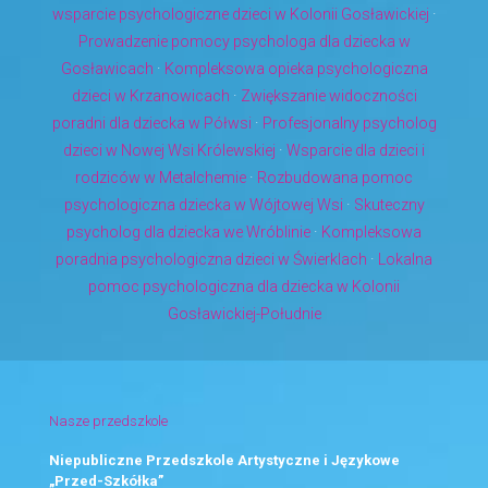
wsparcie psychologiczne dzieci w Kolonii Gosławickiej
·
Prowadzenie pomocy psychologa dla dziecka w
Gosławicach
·
Kompleksowa opieka psychologiczna
dzieci w Krzanowicach
·
Zwiększanie widoczności
poradni dla dziecka w Półwsi
·
Profesjonalny psycholog
dzieci w Nowej Wsi Królewskiej
·
Wsparcie dla dzieci i
rodziców w Metalchemie
·
Rozbudowana pomoc
psychologiczna dziecka w Wójtowej Wsi
·
Skuteczny
psycholog dla dziecka we Wróblinie
·
Kompleksowa
poradnia psychologiczna dzieci w Świerklach
·
Lokalna
pomoc psychologiczna dla dziecka w Kolonii
Gosławickiej-Południe
Nasze przedszkole
Niepubliczne Przedszkole Artystyczne i Językowe
„Przed-Szkółka”