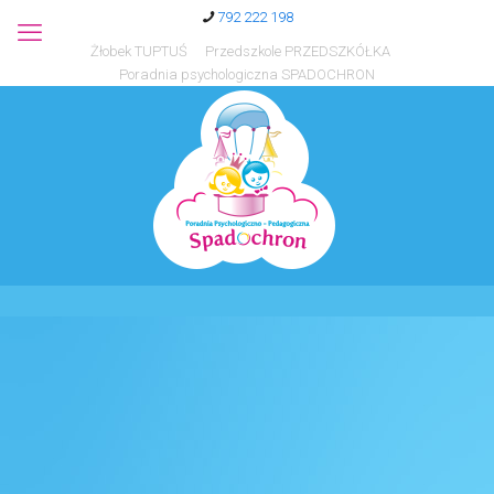
792 222 198
Żłobek TUPTUŚ
Przedszkole PRZEDSZKÓŁKA
Poradnia psychologiczna SPADOCHRON